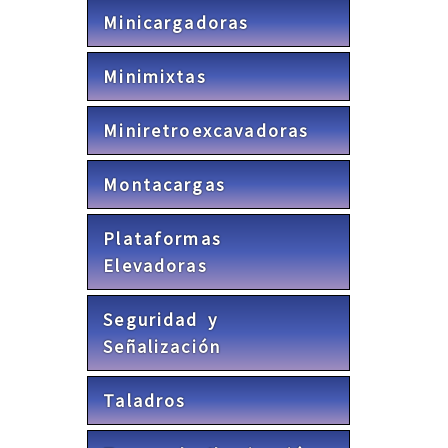
Minicargadoras
Minimixtas
Miniretroexcavadoras
Montacargas
Plataformas
Elevadoras
Seguridad y
Señalización
Taladros