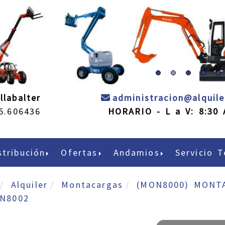
prev
llabalter
administracion
alquil
5.606436
HORARIO - L a V: 8:30 
stribución
Ofertas
Andamios
Servicio T
Alquiler
Montacargas
(MON8000) MONT
N8002