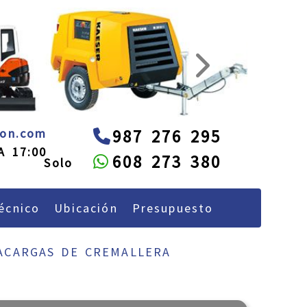
next
administracion
alquileon.com
eon.com
987 276 295
A 17:00
608 273 380
écnico
Ubicación
Presupuesto
ACARGAS DE CREMALLERA