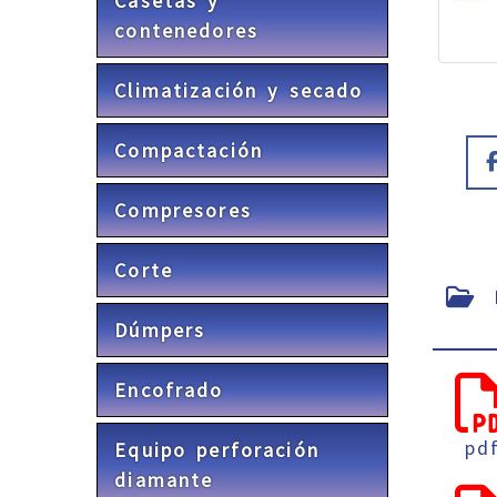
Casetas y
contenedores
Climatización y secado
Compactación
Compresores
Corte
F
Dúmpers
Encofrado
pd
Equipo perforación
diamante