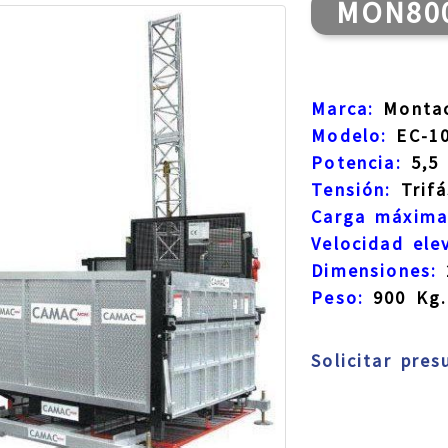
MON80
Marca:
Montac
Modelo:
EC-10
Potencia:
5,5 
Tensión:
Trifá
Carga máxima
Velocidad ele
Dimensiones:
2
Peso:
900 Kg.
Solicitar pre