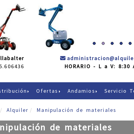
prev
llabalter
administracion
alquil
5.606436
HORARIO - L a V: 8:30 
stribución
Ofertas
Andamios
Servicio T
Alquiler
Manipulación de materiales
nipulación de materiales