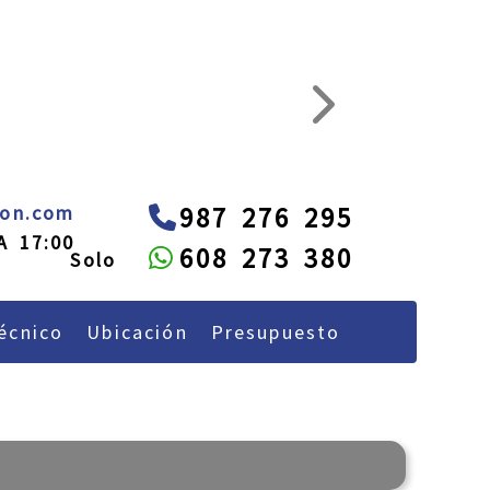
next
administracion
alquileon.com
eon.com
987 276 295
A 17:00
608 273 380
écnico
Ubicación
Presupuesto