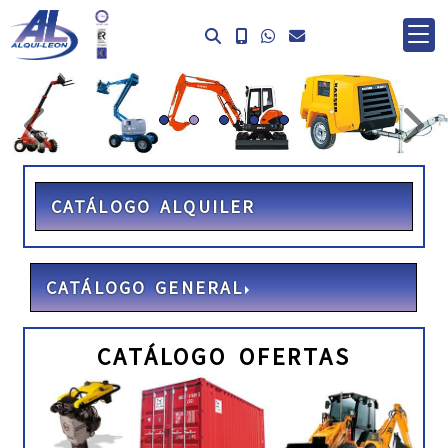
prev
ne
CATÁLOGO ALQUILER
CATÁLOGO GENERAL
CATÁLOGO OFERTAS