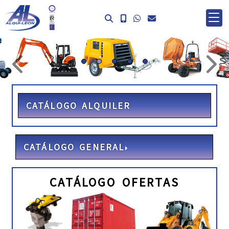
prev
ne
CATÁLOGO ALQUILER
CATÁLOGO GENERAL
CATÁLOGO OFERTAS