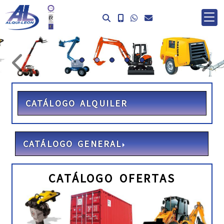
prev
ne
CATÁLOGO ALQUILER
CATÁLOGO GENERAL
CATÁLOGO OFERTAS