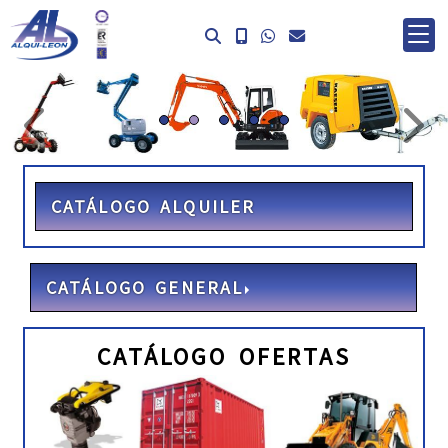
prev
ne
CATÁLOGO ALQUILER
CATÁLOGO GENERAL
CATÁLOGO OFERTAS