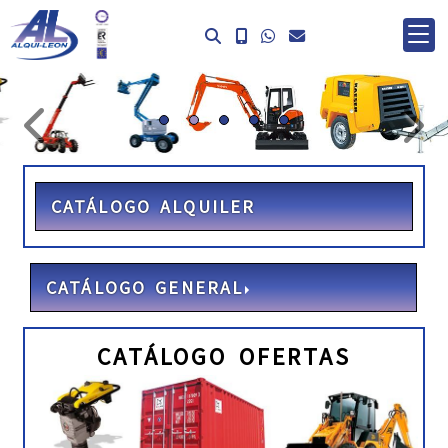
prev
ne
CATÁLOGO ALQUILER
CATÁLOGO GENERAL
CATÁLOGO OFERTAS