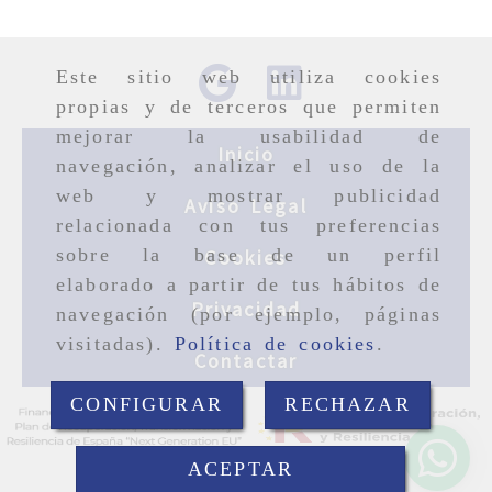
Este sitio web utiliza cookies
propias y de terceros que permiten
mejorar la usabilidad de
Inicio
navegación, analizar el uso de la
web y mostrar publicidad
Aviso Legal
relacionada con tus preferencias
sobre la base de un perfil
Cookies
elaborado a partir de tus hábitos de
Privacidad
navegación (por ejemplo, páginas
visitadas).
Política de cookies
.
Contactar
CONFIGURAR
RECHAZAR
ACEPTAR