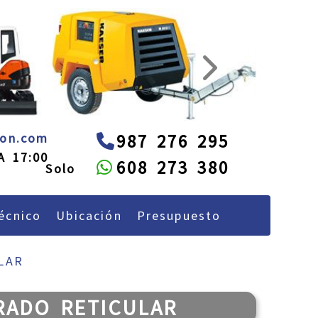
next
administracion
alquileon.com
eon.com
987 276 295
A 17:00
608 273 380
écnico
Ubicación
Presupuesto
LAR
RADO RETICULAR