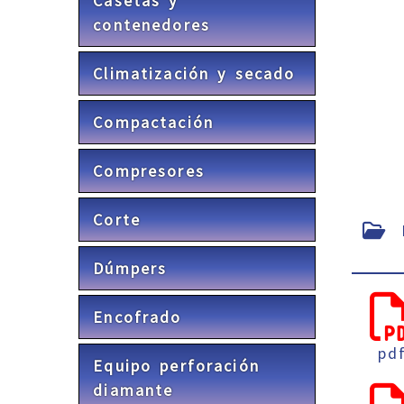
Casetas y
contenedores
Climatización y secado
Compactación
Compresores
Corte
F
Dúmpers
Encofrado
pd
Equipo perforación
diamante