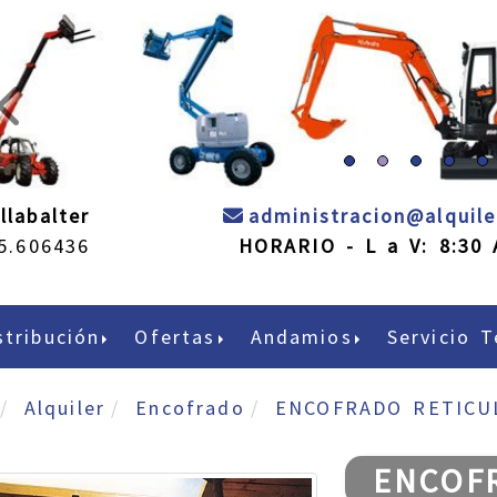
prev
llabalter
administracion
alquil
5.606436
HORARIO - L a V: 8:30 
stribución
Ofertas
Andamios
Servicio T
Alquiler
Encofrado
ENCOFRADO RETICU
ENCOF