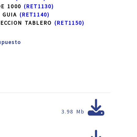
DE 1000
(RET1130)
N GUIA
(RET1140)
JECCION TABLERO
(RET1150)
supuesto
3.98 Mb