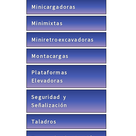
Minicargadoras
Minimixtas
Miniretroexcavadoras
Montacargas
Plataformas
Elevadoras
Seguridad y
Señalización
Taladros