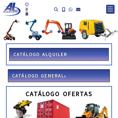
prev
ne
CATÁLOGO ALQUILER
CATÁLOGO GENERAL
CATÁLOGO OFERTAS