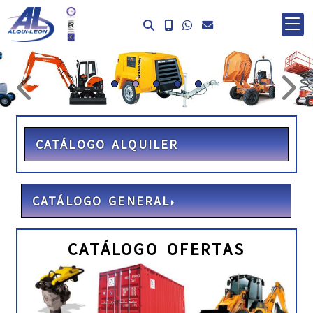
prev
ne
CATÁLOGO ALQUILER
CATÁLOGO GENERAL
CATÁLOGO OFERTAS