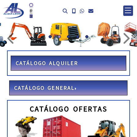
prev
ne
CATÁLOGO ALQUILER
CATÁLOGO GENERAL
CATÁLOGO OFERTAS