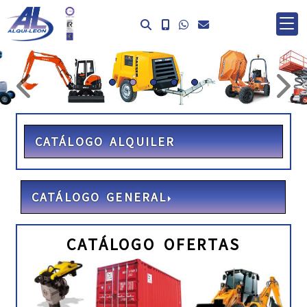
prev
ne
CATÁLOGO ALQUILER
CATÁLOGO GENERAL
CATÁLOGO OFERTAS