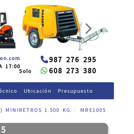
next
administracion
alquileon.com
eon.com
987 276 295
A 17:00
608 273 380
écnico
Ubicación
Presupuesto
) MINIRETROS 1.500 KG.
MRE1005
05