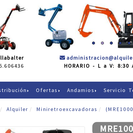
prev
llabalter
administracion
alquil
5.606436
HORARIO - L a V: 8:30 
stribución
Ofertas
Andamios
Servicio T
Alquiler
Miniretroexcavadoras
(MRE1000
MRE10