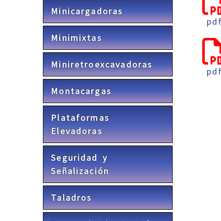
Minicargadoras
pd
Minimixtas
Miniretroexcavadoras
pd
Montacargas
Plataformas
Elevadoras
Seguridad y
Señalización
Taladros