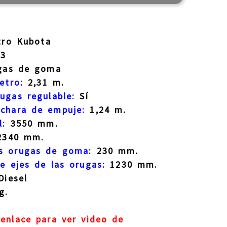
tro Kubota
-3
as de goma
etro:
2,31 m.
ugas regulable:
Sí
uchara de empuje:
1,24 m.
l:
3550 mm.
340 mm.
as orugas de goma:
230 mm.
re ejes de las orugas:
1230 mm.
iesel
g.
 enlace para ver video de