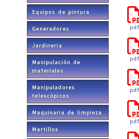
Equipos de pintura
pd
Generadores
Jardineria
pd
Manipulación de
materiales
Manipuladores
pd
telescópicos
Maquinaria de limpieza
pd
Martillos