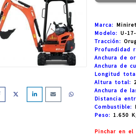
Marca:
Minire
Modelo:
U-17
Tracción:
Orug
Profundidad r
Anchura de or
Anchura de c
Longitud tota
Altura total:
2
Anchura de l
Distancia ent
Combustible:
D
Peso:
1.650 K
Pinchar en el