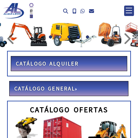
prev
ne
CATÁLOGO ALQUILER
CATÁLOGO GENERAL
CATÁLOGO OFERTAS