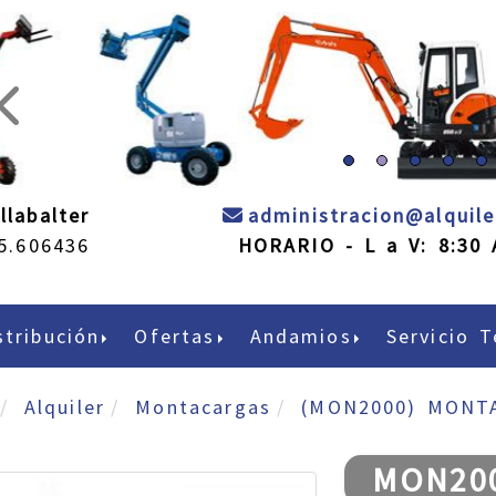
prev
llabalter
administracion
alquil
5.606436
HORARIO - L a V: 8:30 
stribución
Ofertas
Andamios
Servicio T
Alquiler
Montacargas
(MON2000) MONT
MON20