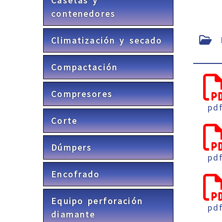
Casetas y
contenedores
F
Climatización y secado
Compactación
Compresores
pd
Corte
Dúmpers
pd
Encofrado
Equipo perforación
pd
diamante