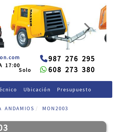
next
administracion
alquileon.com
eon.com
987 276 295
A 17:00
608 273 380
écnico
Ubicación
Presupuesto
A ANDAMIOS
MON2003
03