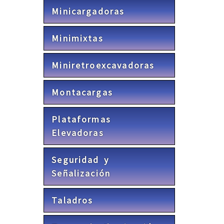
Minicargadoras
Minimixtas
Miniretroexcavadoras
Montacargas
Plataformas
Elevadoras
Seguridad y
Señalización
Taladros