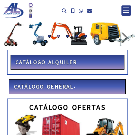
prev
ne
CATÁLOGO ALQUILER
CATÁLOGO GENERAL
CATÁLOGO OFERTAS