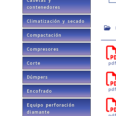
Casetas y
contenedores
Climatización y secado
F
Compactación
Compresores
Corte
pd
Dúmpers
pd
Encofrado
Equipo perforación
diamante
pd