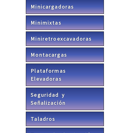
Minicargadoras
Minimixtas
Miniretroexcavadoras
Montacargas
Plataformas
Elevadoras
Seguridad y
Señalización
Taladros