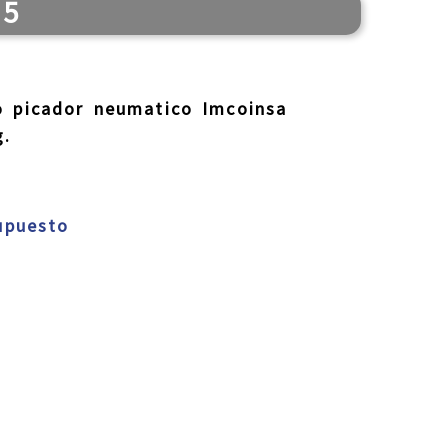
25
o picador neumatico Imcoinsa
.
supuesto