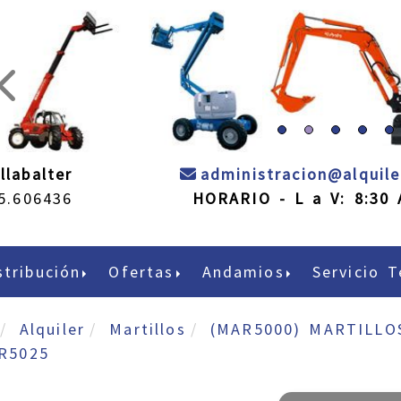
prev
llabalter
administracion
alquil
5.606436
HORARIO - L a V: 8:30 
stribución
Ofertas
Andamios
Servicio T
Alquiler
Martillos
(MAR5000) MARTILLO
R5025