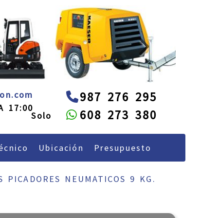
next
administracion
alquileon.com
eon.com
987 276 295
A 17:00
608 273 380
écnico
Ubicación
Presupuesto
S PICADORES NEUMATICOS 9 KG.