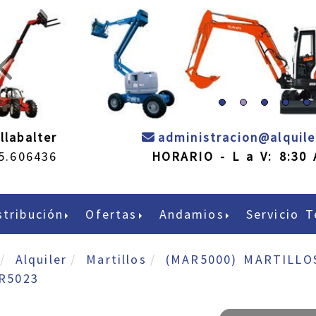
prev
llabalter
administracion
alquil
5.606436
HORARIO - L a V: 8:30 
stribución
Ofertas
Andamios
Servicio T
Alquiler
Martillos
(MAR5000) MARTILLO
R5023