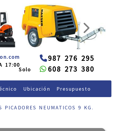
next
administracion
alquileon.com
eon.com
987 276 295
A 17:00
608 273 380
écnico
Ubicación
Presupuesto
S PICADORES NEUMATICOS 9 KG.