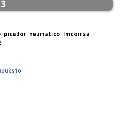
23
o picador neumatico Imcoinsa
.
supuesto