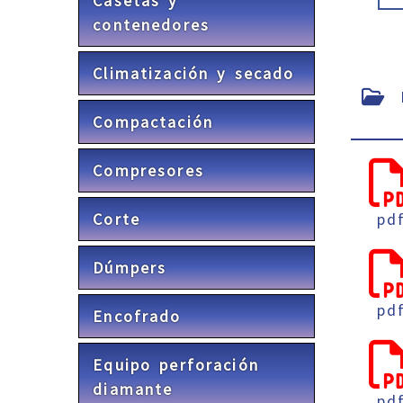
Casetas y
contenedores
Climatización y secado
F
Compactación
Compresores
Corte
pd
Dúmpers
pd
Encofrado
Equipo perforación
diamante
pd