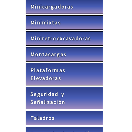
Minicargadoras
Minimixtas
Miniretroexcavadoras
Montacargas
Plataformas
Elevadoras
Seguridad y
Señalización
Taladros