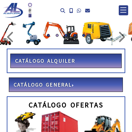
prev
ne
CATÁLOGO ALQUILER
CATÁLOGO GENERAL
CATÁLOGO OFERTAS