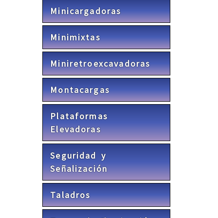
Minicargadoras
Minimixtas
Miniretroexcavadoras
Montacargas
Plataformas
Elevadoras
Seguridad y
Señalización
Taladros