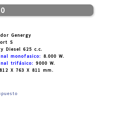
10
dor Genergy
ort S
 Diesel 625 c.c.
inal monofasico:
8.000 W.
nal trifásico:
9000 W.
812 X 763 X 811 mm.
supuesto