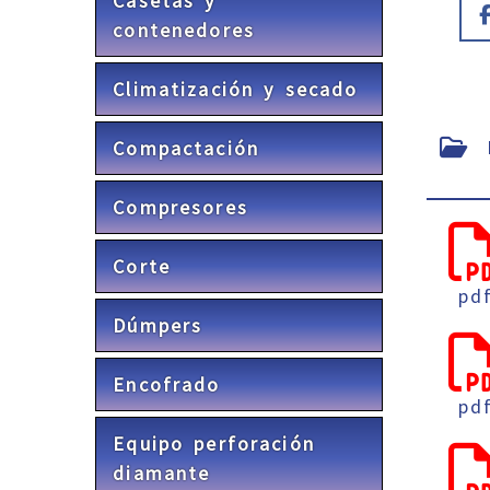
Casetas y
contenedores
Climatización y secado
F
Compactación
Compresores
Corte
pd
Dúmpers
Encofrado
pd
Equipo perforación
diamante