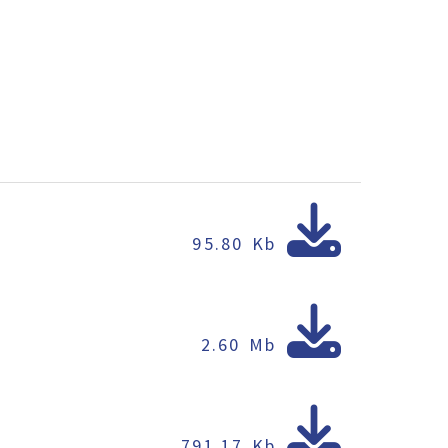
95.80 Kb
2.60 Mb
791.17 Kb