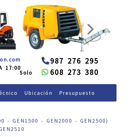
next
administracion
alquileon.com
eon.com
987 276 295
A 17:00
608 273 380
écnico
Ubicación
Presupuesto
0 - GEN1500 - GEN2000 - GEN2500)
GEN2510