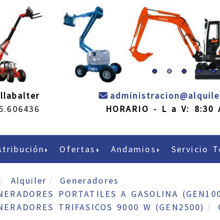
prev
llabalter
administracion
alquil
5.606436
HORARIO - L a V: 8:30 
stribución
Ofertas
Andamios
Servicio T
Alquiler
Generadores
NERADORES PORTATILES A GASOLINA (GEN100
NERADORES TRIFASICOS 9000 W (GEN2500)