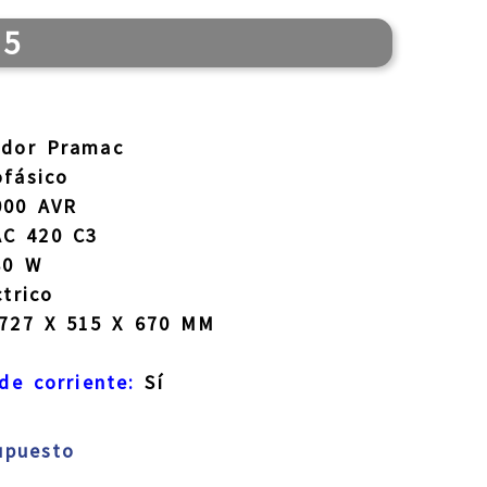
15
dor Pramac
fásico
00 AVR
C 420 C3
80 W
trico
727 X 515 X 670 MM
de corriente:
Sí
supuesto