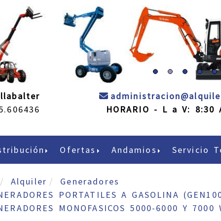
prev
llabalter
administracion
alquil
5.606436
HORARIO - L a V: 8:30 
stribución
Ofertas
Andamios
Servicio T
Alquiler
Generadores
NERADORES PORTATILES A GASOLINA (GEN100
NERADORES MONOFASICOS 5000-6000 Y 7000 