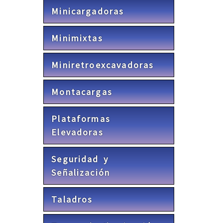
Minicargadoras
Minimixtas
Miniretroexcavadoras
Montacargas
Plataformas
Elevadoras
Seguridad y
Señalización
Taladros