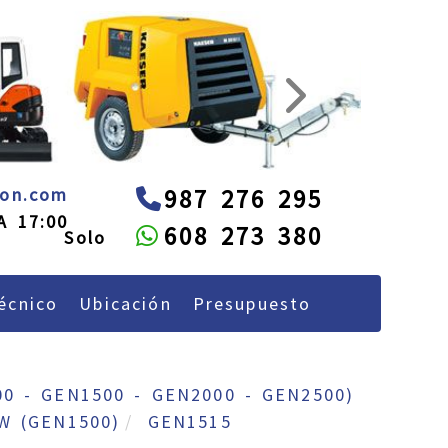
next
administracion
alquileon.com
eon.com
987 276 295
A 17:00
608 273 380
écnico
Ubicación
Presupuesto
0 - GEN1500 - GEN2000 - GEN2500)
W (GEN1500)
GEN1515