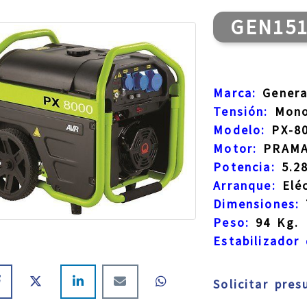
GEN15
Marca:
Genera
Tensión:
Mono
Modelo:
PX-80
Motor:
PRAMA
Potencia:
5.2
Arranque:
Eléc
Dimensiones:
Peso:
94 Kg.
Estabilizador 
Solicitar pre