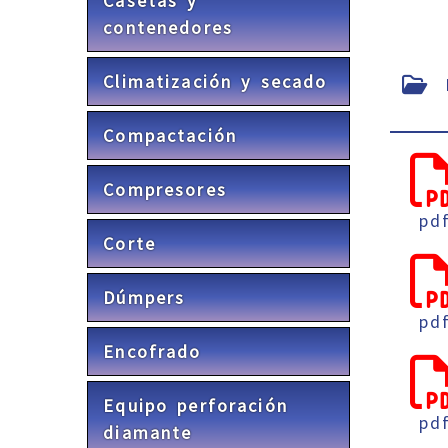
Casetas y
contenedores
Climatización y secado
F
Compactación
Compresores
pd
Corte
Dúmpers
pd
Encofrado
Equipo perforación
pd
diamante