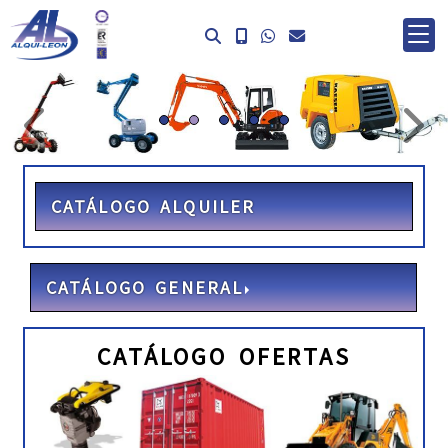
prev
ne
CATÁLOGO ALQUILER
CATÁLOGO GENERAL
CATÁLOGO OFERTAS