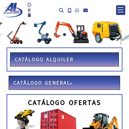
prev
ne
CATÁLOGO ALQUILER
CATÁLOGO GENERAL
CATÁLOGO OFERTAS