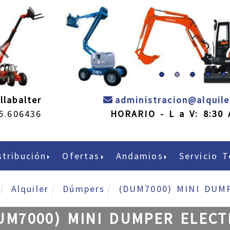
prev
llabalter
administracion
alquil
5.606436
HORARIO - L a V: 8:30 
stribución
Ofertas
Andamios
Servicio T
Alquiler
Dúmpers
(DUM7000) MINI DUM
UM7000) MINI DUMPER ELECT