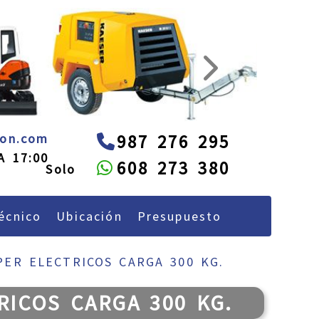
next
administracion
alquileon.com
eon.com
987 276 295
A 17:00
608 273 380
écnico
Ubicación
Presupuesto
PER ELECTRICOS CARGA 300 KG.
RICOS CARGA 300 KG.