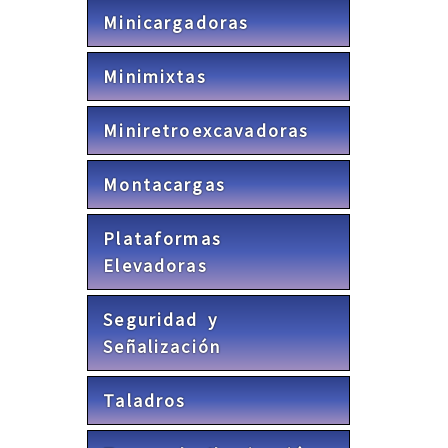
Minicargadoras
Minimixtas
Miniretroexcavadoras
Montacargas
Plataformas
Elevadoras
Seguridad y
Señalización
Taladros