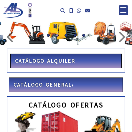
prev
ne
CATÁLOGO ALQUILER
CATÁLOGO GENERAL
CATÁLOGO OFERTAS