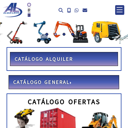
prev
ne
CATÁLOGO ALQUILER
CATÁLOGO GENERAL
CATÁLOGO OFERTAS