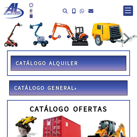
prev
ne
CATÁLOGO ALQUILER
CATÁLOGO GENERAL
CATÁLOGO OFERTAS