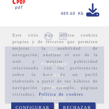
pdf
489.60 Kb
Este sitio web utiliza cookies
propias y de terceros que permiten
mejorar la usabilidad de
Inicio
navegación, analizar el uso de la
web y mostrar publicidad
Aviso Legal
relacionada con tus preferencias
sobre la base de un perfil
Cookies
elaborado a partir de tus hábitos de
Privacidad
navegación (por ejemplo, páginas
visitadas).
Política de cookies
.
Contactar
CONFIGURAR
RECHAZAR