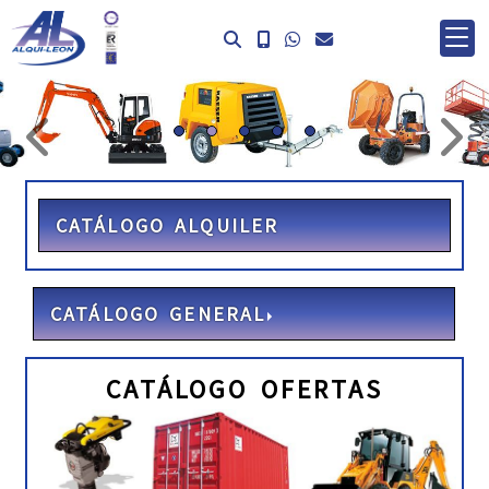
prev
ne
CATÁLOGO ALQUILER
CATÁLOGO GENERAL
CATÁLOGO OFERTAS