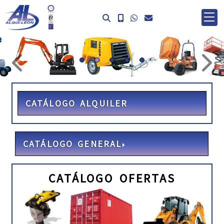
prev
ne
CATÁLOGO ALQUILER
CATÁLOGO GENERAL
CATÁLOGO OFERTAS