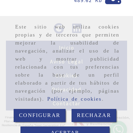
489.62 Kb
Este sitio web utiliza cookies
propias y de terceros que permiten
mejorar la usabilidad de
Inicio
navegación, analizar el uso de la
web y mostrar publicidad
Aviso Legal
relacionada con tus preferencias
sobre la base de un perfil
Cookies
elaborado a partir de tus hábitos de
Privacidad
navegación (por ejemplo, páginas
visitadas).
Política de cookies
.
Contactar
CONFIGURAR
RECHAZAR
ACEPTAR