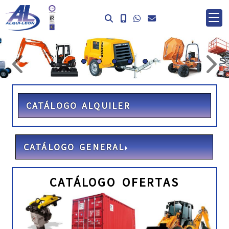
prev
ne
CATÁLOGO ALQUILER
CATÁLOGO GENERAL
CATÁLOGO OFERTAS