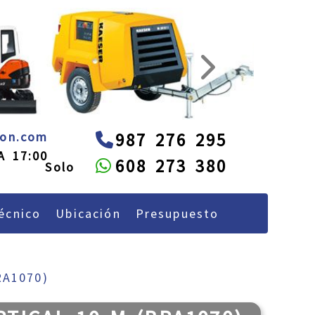
next
administracion
alquileon.com
eon.com
987 276 295
A 17:00
608 273 380
écnico
Ubicación
Presupuesto
RA1070)