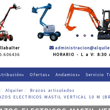
prev
llabalter
administracion
alquil
5.606436
HORARIO - L a V: 8:30 
stribución
Ofertas
Andamios
Servicio T
Alquiler
Brazos articulados
AZOS ELECTRICOS MASTIL VERTICAL 10 M (B