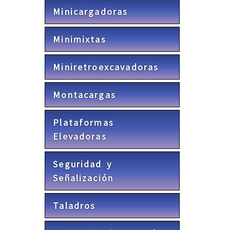
Minicargadoras
Minimixtas
Miniretroexcavadoras
Montacargas
Plataformas
Elevadoras
Seguridad y
Señalización
Taladros