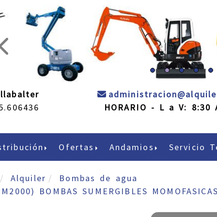
prev
llabalter
administracion
alquil
5.606436
HORARIO - L a V: 8:30 
stribución
Ofertas
Andamios
Servicio T
Alquiler
Bombas de agua
OM2000) BOMBAS SUMERGIBLES MOMOFASICAS 