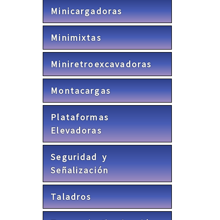
Minicargadoras
Minimixtas
Miniretroexcavadoras
Montacargas
Plataformas
Elevadoras
Seguridad y
Señalización
Taladros