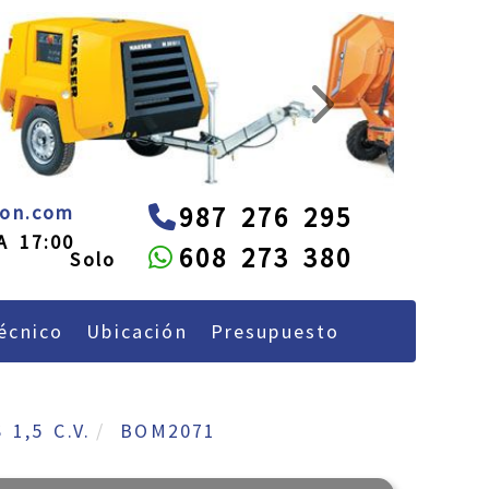
next
administracion
alquileon.com
eon.com
987 276 295
A 17:00
608 273 380
écnico
Ubicación
Presupuesto
1,5 C.V.
BOM2071