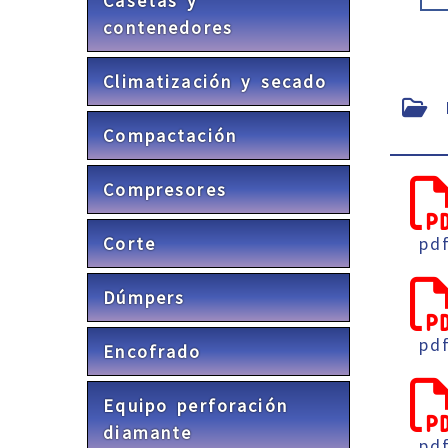
Casetas y
contenedores
Climatización y secado
F
Compactación
Compresores
Corte
pd
Dúmpers
pd
Encofrado
Equipo perforación
diamante
pd