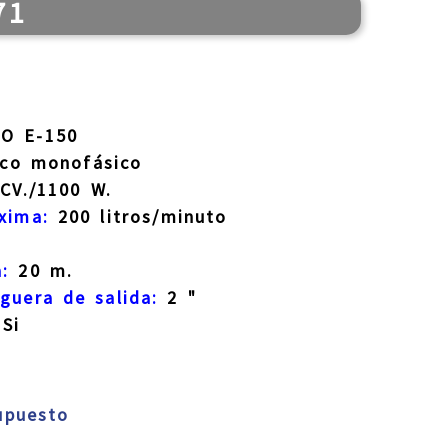
71
o
O E-150
ico monofásico
CV./1100 W.
xima:
200 litros/minuto
:
20 m.
guera de salida:
2 "
Si
supuesto