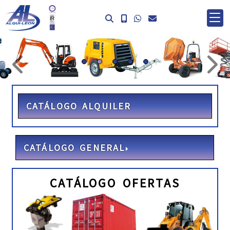
prev
ne
CATÁLOGO ALQUILER
CATÁLOGO GENERAL
CATÁLOGO OFERTAS