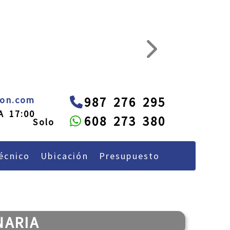
next
administracion
alquileon.com
eon.com
987 276 295
A 17:00
608 273 380
écnico
Ubicación
Presupuesto
NARIA