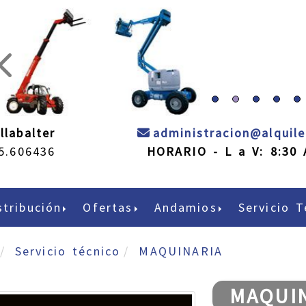
prev
llabalter
administracion
alquil
5.606436
HORARIO - L a V: 8:30 
stribución
Ofertas
Andamios
Servicio T
Servicio técnico
MAQUINARIA
MAQUI