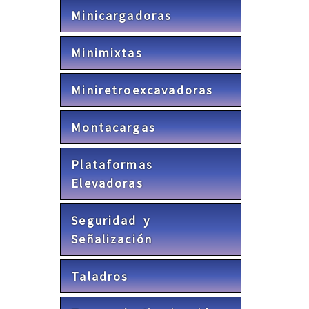
Minicargadoras
Minimixtas
Miniretroexcavadoras
Montacargas
Plataformas
Elevadoras
Seguridad y
Señalización
Taladros