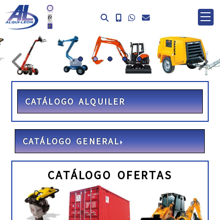
prev
ne
CATÁLOGO ALQUILER
CATÁLOGO GENERAL
CATÁLOGO OFERTAS