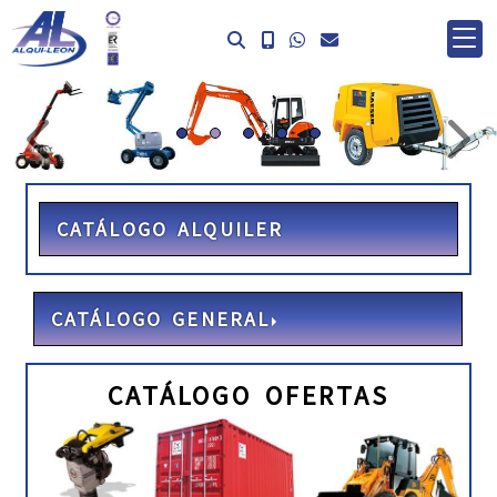
prev
ne
CATÁLOGO ALQUILER
CATÁLOGO GENERAL
CATÁLOGO OFERTAS